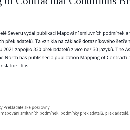
 of Contractual Conditions B
telé Severu vydal publikaci Mapování smluvních podmínek a
ích překladatelů. Ta vznikla na základě dotazníkového šetření
du 2021 zapojilo 330 překladatelů z více než 30 jazyků. The A
he North has published a publication Mapping of Contractua
nslators. It is …
ity Překladatelské posilovny
,
mapování smluvních podmínek
,
podmínky překladatelů
,
překladatelé