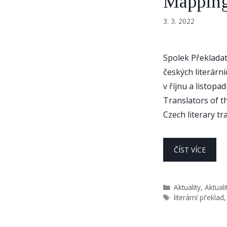
Mapping
3. 3. 2022
Spolek Překlada
českých literárn
v říjnu a listopa
Translators of t
Czech literary tra
ČÍST VÍCE
Rubriky
Aktuality
,
Aktual
Štítky
literární překlad