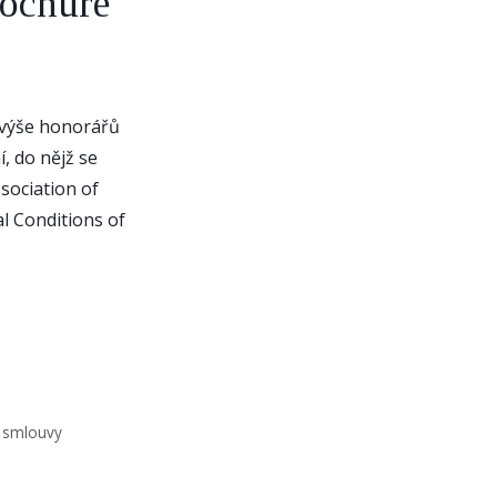
rochure
 výše honorářů
, do nějž se
ssociation of
l Conditions of
,
smlouvy