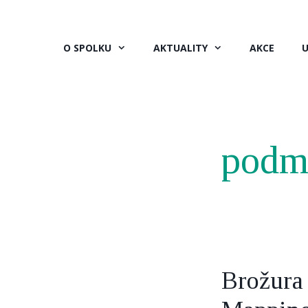
Přeskočit
na
obsah
O SPOLKU
AKTUALITY
AKCE
U
podmí
Brožura