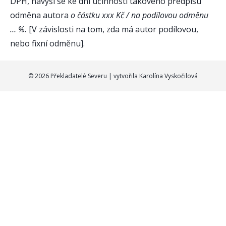
DPH, navýší se ke dni účinnosti takového předpisu
odměna autora
o částku xxx Kč / na podílovou odměnu
… %.
[V závislosti na tom, zda má autor podílovou,
nebo fixní odměnu].
© 2026 Překladatelé Severu | vytvořila
Karolína Vyskočilová