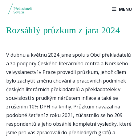
Přeskočit
MENU
na
obsah
Rozsáhlý průzkum z jara 2024
V dubnu a květnu 2024 jsme spolu s Obcí překladatelů
a za podpory Českého literárního centra a Norského
velvyslanectví v Praze provedli průzkum, jehož cílem
bylo zachytit změnu chování a pracovních podmínek
českých literárních překladatelů a překladatelek v
souvislosti s prudkým nárůstem inflace a také se
zrušením 10% DPH na knihy. Průzkum navázal na
podobné šetření z roku 2021, zúčastnilo se ho 209
respondentů a jeho obsáhlé kompletní výsledky, které
jsme pro vás zpracovali do přehledných grafů a