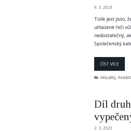
9. 3. 2023
Tolik jest jisto,
uhlazené řeči vů
nedostatečný, al
Společenský kate
ČÍST VÍCE
Rubriky
Aktuality
,
Redak
Díl druh
vypečen
2. 3. 2023