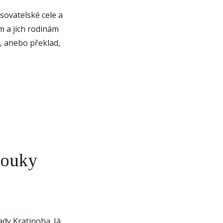
isovatelské cele a
im a jich rodinám
ál, anebo překlad,
rouky
dy Kratinoha. Já