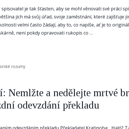
spisovatel je tak šťasten, aby se mohl věnovati své práci sp
ětšina jich má svůj úřad, svoje zaměstnání, které zajišťuje j
kolnosti velmi často žádají, aby to, co napíše, ať je to origin
skárně, není pokdy opravovati rukopis co …
torské rozumy
í: Nemlžte a nedělejte mrtvé b
dní odevzdání překladu
aným odevzdáním překladu Překladatel Kratinoha: „Haló? Ta