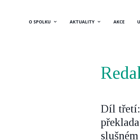
Přeskočit
na
obsah
O SPOLKU
AKTUALITY
AKCE
U
Reda
Díl třet
překlada
slušném