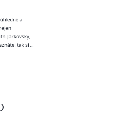
á úhledné a
nejen
uth-Jarkovský,
znáte, tak si …
O