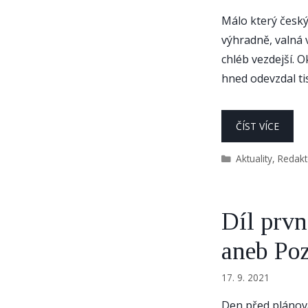
Málo který český 
výhradně, valná v
chléb vezdejší. O
hned odevzdal ti
ČÍST VÍCE
Rubriky
Aktuality
,
Redak
Díl prvn
aneb Poz
17. 9. 2021
Den před plánov