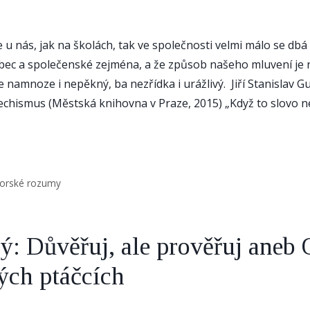
 že u nás, jak na školách, tak ve společnosti velmi málo se db
bec a společenské zejména, a že způsob našeho mluvení je 
e namnoze i nepěkný, ba nezřídka i urážlivý. Jiří Stanislav G
chismus (Městská knihovna v Praze, 2015) „Když to slovo ne
torské rozumy
ý: Důvěřuj, ale prověřuj aneb 
ých ptáčcích