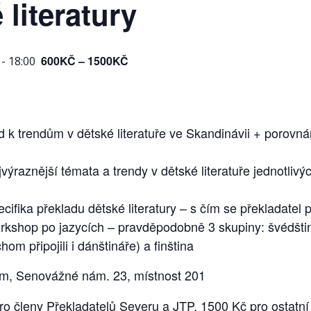
 literatury
600KČ – 1500KČ
-
18:00
 k trendům v dětské literatuře ve Skandinávii + porovnán
výraznější témata a trendy v dětské literatuře jednotliv
cifika překladu dětské literatury – s čím se překladatel 
kshop po jazycích – pravděpodobně 3 skupiny: švédština
om připojili i dánštináře) a finština
um, Senovážné nám. 23, místnost 201
ro členy Překladatelů Severu a JTP, 1500 Kč pro ostatní