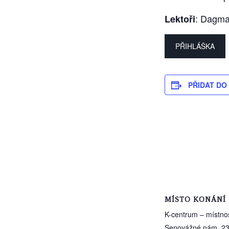
: Dagmar
Lektoři
PŘIHLÁŠKA
PŘIDAT DO
MÍSTO KONÁNÍ
K-centrum – místno
Senovážné nám. 2