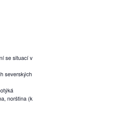
í se situací v
ých severských
potýká
, norština (k