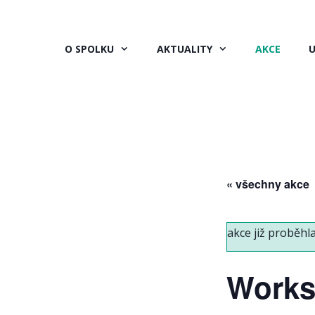
Přeskočit
na
obsah
O SPOLKU
AKTUALITY
AKCE
U
« všechny akce
akce již proběhla
Works