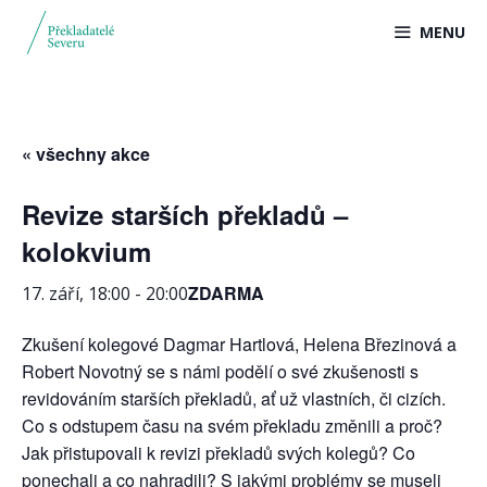
Přeskočit
MENU
na
obsah
« všechny akce
Revize starších překladů –
kolokvium
ZDARMA
17. září, 18:00
-
20:00
Zkušení kolegové Dagmar Hartlová, Helena Březinová a
Robert Novotný se s námi podělí o své zkušenosti s
revidováním starších překladů, ať už vlastních, či cizích.
Co s odstupem času na svém překladu změnili a proč?
Jak přistupovali k revizi překladů svých kolegů? Co
ponechali a co nahradili? S jakými problémy se museli