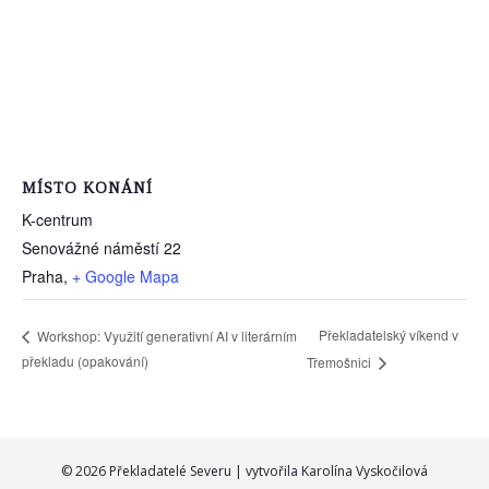
MÍSTO KONÁNÍ
K-centrum
Senovážné náměstí 22
Praha
,
+ Google Mapa
Překladatelský víkend v
Workshop: Využití generativní AI v literárním
překladu (opakování)
Třemošnici
© 2026 Překladatelé Severu | vytvořila
Karolína Vyskočilová