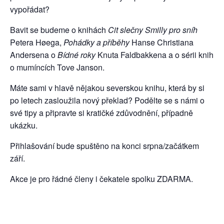
vypořádat?
Bavit se budeme o knihách
Cit slečny Smilly pro sníh
Petera Høega,
Pohádky a příběhy
Hanse Christiana
Andersena o
Bídné roky
Knuta Faldbakkena a o sérii knih
o mumíncích Tove Janson.
Máte sami v hlavě nějakou severskou knihu, která by si
po letech zasloužila nový překlad? Podělte se s námi o
své tipy a připravte si kratičké zdůvodnění, případně
ukázku.
Přihlašování bude spuštěno na konci srpna/začátkem
září.
Akce je pro řádné členy i čekatele spolku ZDARMA.