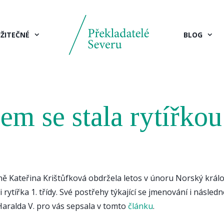
ŽITEČNÉ
BLOG
sem se stala rytířkou
 Kateřina Krištůfková obdržela letos v únoru Norský králo
 rytířka 1. třídy. Své postřehy týkající se jmenování i násled
aralda V. pro vás sepsala v tomto
článku
.