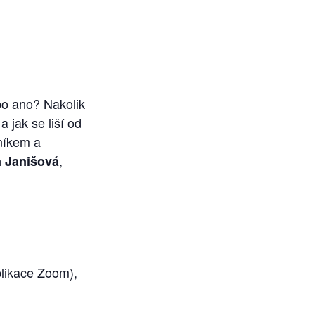
bo ano? Nakolik
 jak se liší od
vníkem a
,
 Janišová
plikace Zoom),