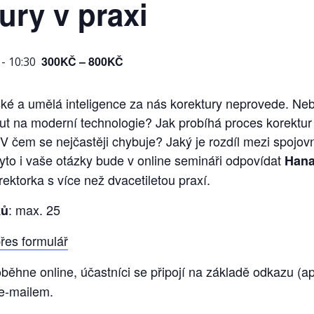
ury v praxi
300KČ – 800KČ
-
10:30
ské a umělá inteligence za nás korektury neprovede. Ne
ut na moderní technologie? Jak probíhá proces korektur a
V čem se nejčastěji chybuje? Jaký je rozdíl mezi spojo
to i vaše otázky bude v online semináři odpovídat
Hana
rektorka s více než dvacetiletou praxí.
: max. 25
ků
řes formulář
oběhne online, účastníci se připojí na základě odkazu (a
 e-mailem.