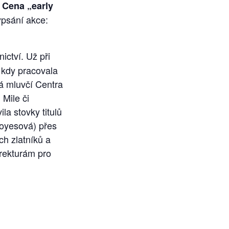
.
Cena „early
ypsání akce:
ictví. Už při
, kdy pracovala
vá mluvčí Centra
Mile či
a stovky titulů
Moyesová) přes
h zlatníků a
orekturám pro