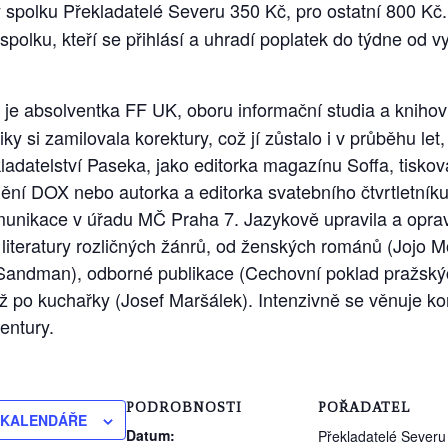
y spolku Překladatelé Severu 350 Kč, pro ostatní 800 Kč
 spolku, kteří se přihlásí a uhradí poplatek do týdne od v
je absolventka FF UK, oboru informační studia a knihovn
ky si zamilovala korektury, což jí zůstalo i v průběhu let
ladatelství Paseka, jako editorka magazínu Soffa, tisko
í DOX nebo autorka a editorka svatebního čtvrtletníku 
munikace v úřadu MČ Praha 7. Jazykově upravila a opravil
 literatury rozličných žánrů, od ženských románů (Jojo 
 Sandman), odborné publikace (Cechovní poklad pražskýc
) až po kuchařky (Josef Maršálek). Intenzivně se věnuje k
entury.
PODROBNOSTI
POŘADATEL
 KALENDÁŘE
Datum:
Překladatelé Severu