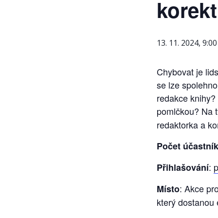
korekt
13. 11. 2024, 9:00
Chybovat je lid
se lze spolehno
redakce knihy? 
pomlčkou? Na ty
redaktorka a ko
Počet účastní
:
p
Přihlašování
: Akce pr
Místo
který dostanou