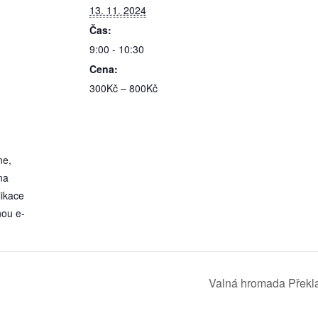
13. 11. 2024
Čas:
9:00 - 10:30
Cena:
300Kč – 800Kč
ne,
na
likace
nou e-
Valná hromada Překl