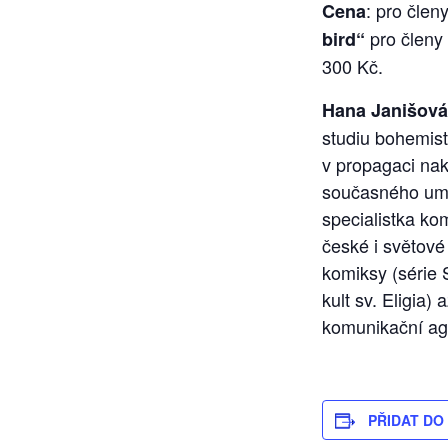
: pro člen
Cena
pro členy
bird“
300 Kč.
Hana Janišová
studiu bohemisti
v propagaci nak
současného uměn
specialistka ko
české i světové
komiksy (série
kult sv. Eligia
komunikační ag
PŘIDAT DO