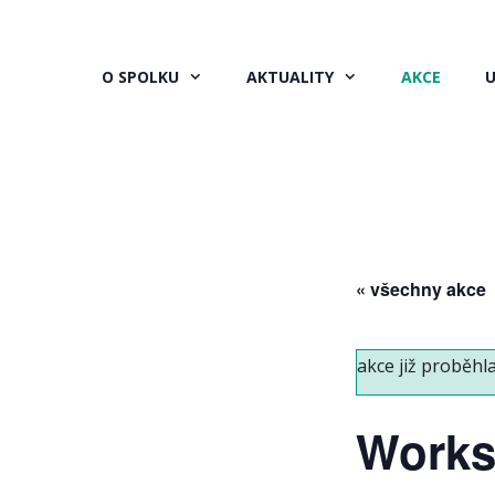
Přeskočit
na
obsah
O SPOLKU
AKTUALITY
AKCE
U
« všechny akce
akce již proběhla
Works