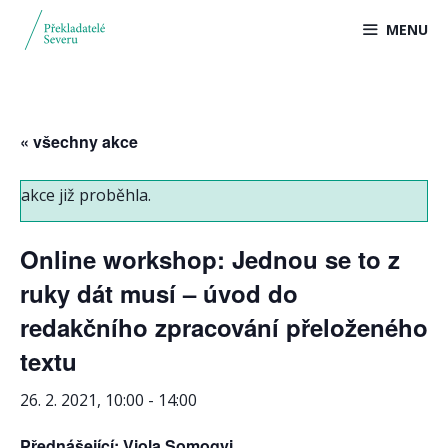
Přeskočit
MENU
na
obsah
« všechny akce
akce již proběhla.
Online workshop: Jednou se to z
ruky dát musí – úvod do
redakčního zpracování přeloženého
textu
26. 2. 2021, 10:00
-
14:00
Přednášející
: Viola Somogyi