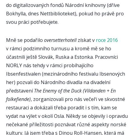
do digitalizovaných fondů Národní knihovny (dříve
Bokhylla, dnes Nettbiblioteket), pokud ho právě pro
svou práci potřebujete.
Mně se podařilo
oversetterhotell
získat v
roce 2016
v rámci podzimního turnusu a kromě mě se ho
účastnili ještě Slovák, Ruska a Estonka. Pracovníci
NORLY nás tehdy v rámci probíhajícího
Ibsenfestivalen (mezinárodního festivalu Ibsenových
her) pozvali do Národního divadla na divadelní
představení
The Enemy of the Duck (Vildanden + En
folkefiende)
, zorganizovali pro nás večeři ve skvostné
restauraci a dokázali třeba poradit i s tím, kam se
vydat na výlet v okolí Osla. Někdy se objevily i opravdu
nečekané příležitosti poznávat různé aspekty norské
kultury. Já jsem třeba s Dinou Roll-Hansen, která má