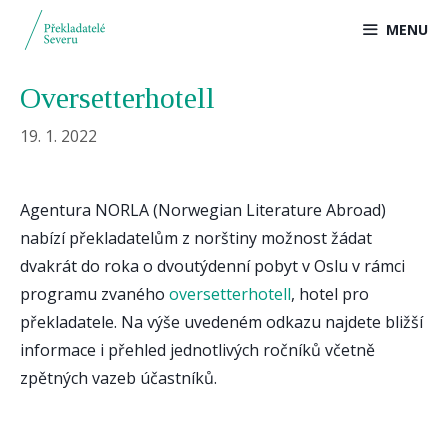
Přeskočit
MENU
na
obsah
Oversetterhotell
19. 1. 2022
Agentura NORLA (Norwegian Literature Abroad)
nabízí překladatelům z norštiny možnost žádat
dvakrát do roka o dvoutýdenní pobyt v Oslu v rámci
programu zvaného
oversetterhotell
, hotel pro
překladatele. Na výše uvedeném odkazu najdete bližší
informace i přehled jednotlivých ročníků včetně
zpětných vazeb účastníků.