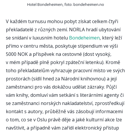
Hotel Bondeheimen, foto:
bondeheimen.no
V každém turnusu mohou pobyt získat celkem čtyři
překladatelé z různých zemí. NORLA hradí ubytování
se snídaní v luxusním hotelu
Bondeheimen
, který leží
přímo v centru města, poskytuje stipendium ve výši
5000 NOK a příspěvek na cestovné (dost vysoký,
v mém případě plně pokryl zpáteční letenku). Kromě
toho překladatelům vyhrazuje pracovní místo ve svých
prostorách (sídlí hned za Národní knihovnou) a její
zaměstnanci pro vás dokážou udělat zázraky. Půjčí
vám knihy, domluví vám setkání s literárními agenty či
se zaměstnanci norských nakladatelství, zprostředkují
kontakt s autory, průběžně vás zásobují informacemi
o tom, co se v Oslu právě děje a jaké kulturní akce lze
navštívit, a případně vám zařídí elektronický přístup