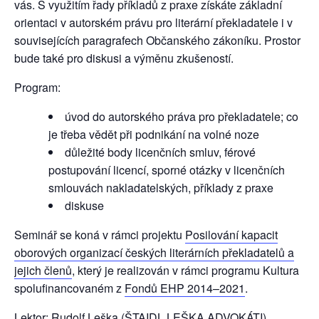
vás. S využitím řady příkladů z praxe získáte základní
orientaci v autorském právu pro literární překladatele i v
souvisejících paragrafech Občanského zákoníku. Prostor
bude také pro diskusi a výměnu zkušeností.
Program:
úvod do autorského práva pro překladatele; co
je třeba vědět při podnikání na volné noze
důležité body licenčních smluv, férové
postupování licencí, sporné otázky v licenčních
smlouvách nakladatelských, příklady z praxe
diskuse
Seminář se koná v rámci projektu
Posilování kapacit
oborových organizací českých literárních překladatelů a
jejich členů
, který je realizován v rámci programu Kultura
spolufinancovaném z
Fondů EHP 2014–2021
.
Lektor: Rudolf Leška (
ŠTAIDL LEŠKA ADVOKÁTI
)