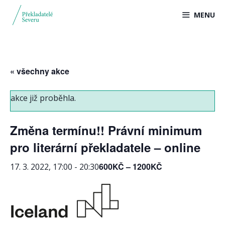
Přeskočit
MENU
na
obsah
« všechny akce
akce již proběhla.
Změna termínu!! Právní minimum
pro literární překladatele – online
600KČ – 1200KČ
17. 3. 2022, 17:00
-
20:30